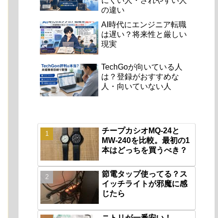
にくい人・されやすい人
の違い
AI時代にエンジニア転職
は遅い？将来性と厳しい
現実
TechGoが向いている人
は？登録がおすすめな
人・向いていない人
チープカシオMQ-24と
MW-240を比較。最初の1
本はどっちを買うべき？
節電タップ使ってる？ス
イッチライトが邪魔に感
じたら
ニトリが一番安い！