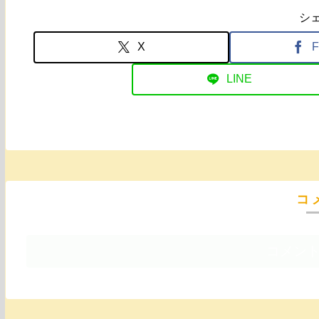
シ
X
F
LINE
コ
コメン