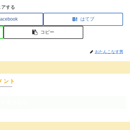
ェアする
acebook
はてブ
コピー
おたんこなす男
メント
トを書き込む