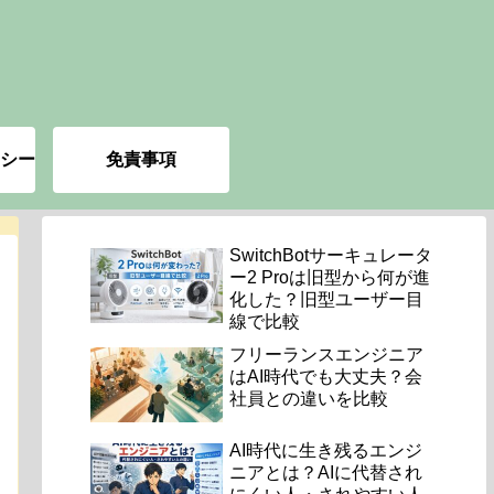
シー
免責事項
SwitchBotサーキュレータ
ー2 Proは旧型から何が進
化した？旧型ユーザー目
線で比較
フリーランスエンジニア
はAI時代でも大丈夫？会
社員との違いを比較
AI時代に生き残るエンジ
ニアとは？AIに代替され