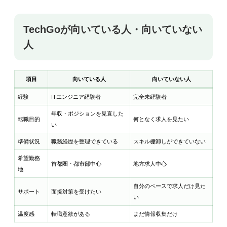
TechGoが向いている人・向いていない
人
項目
向いている人
向いていない人
経験
ITエンジニア経験者
完全未経験者
年収・ポジションを見直した
転職目的
何となく求人を見たい
い
準備状況
職務経歴を整理できている
スキル棚卸しができていない
希望勤務
首都圏・都市部中心
地方求人中心
地
自分のペースで求人だけ見た
サポート
面接対策を受けたい
い
温度感
転職意欲がある
まだ情報収集だけ