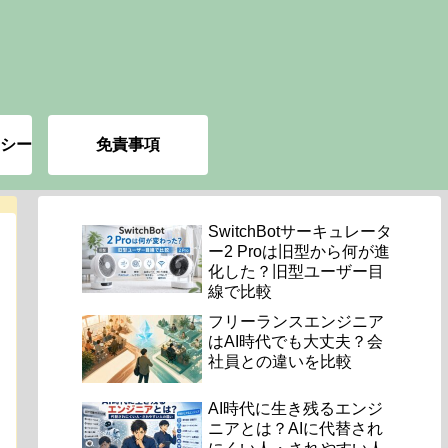
シー
免責事項
SwitchBotサーキュレータ
ー2 Proは旧型から何が進
化した？旧型ユーザー目
線で比較
フリーランスエンジニア
はAI時代でも大丈夫？会
社員との違いを比較
AI時代に生き残るエンジ
ニアとは？AIに代替され