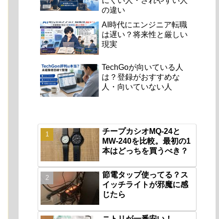
にくい人・されやすい人
の違い
AI時代にエンジニア転職
は遅い？将来性と厳しい
現実
TechGoが向いている人
は？登録がおすすめな
人・向いていない人
チープカシオMQ-24と
MW-240を比較。最初の1
本はどっちを買うべき？
節電タップ使ってる？ス
イッチライトが邪魔に感
じたら
ニトリが一番安い！