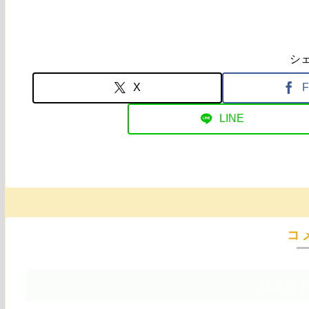
シ
X
F
LINE
コ
コメン