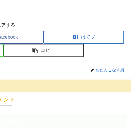
ェアする
acebook
はてブ
コピー
おたんこなす男
メント
トを書き込む